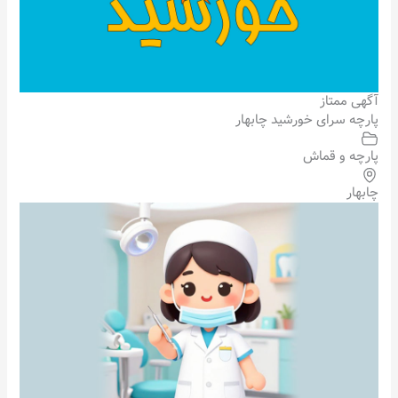
آگهی ممتاز
پارچه سرای خورشید چابهار
پارچه و قماش
چابهار