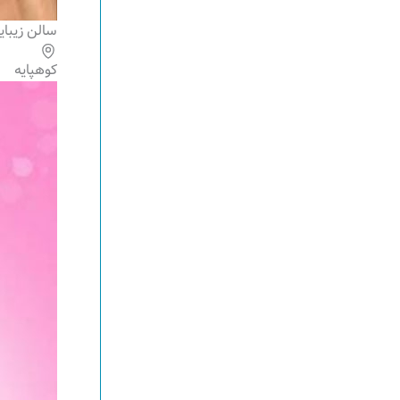
سالن زیبای
کوهپایه