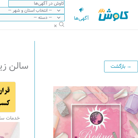
رش
ه
آگهی‌ها
حتوا
✕
سالن زیب
خدمات سالن