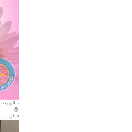
سالن زیبای
فرخی