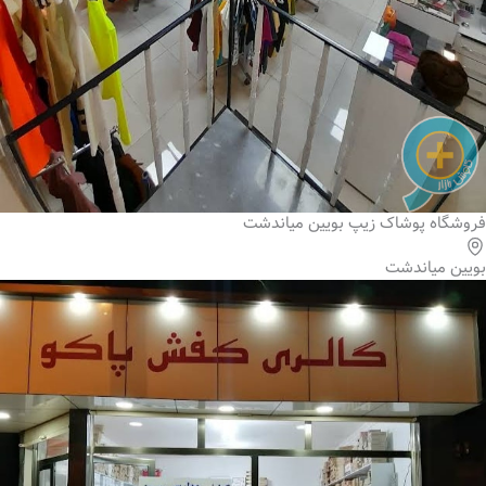
فروشگاه پوشاک زیپ بویین میاندشت
بویین میاندشت