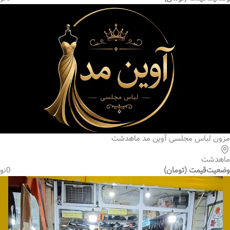
مزون لباس مجلسی آوین مد ماهدشت
ماهدشت
وضعیت
قیمت (تومان)
0
نو