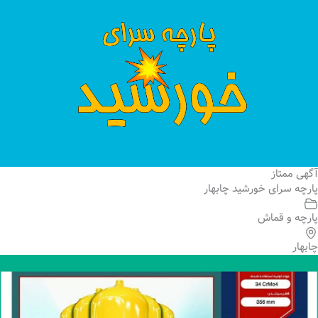
آگهی ممتاز
پارچه سرای خورشید چابهار
پارچه و قماش
چابهار