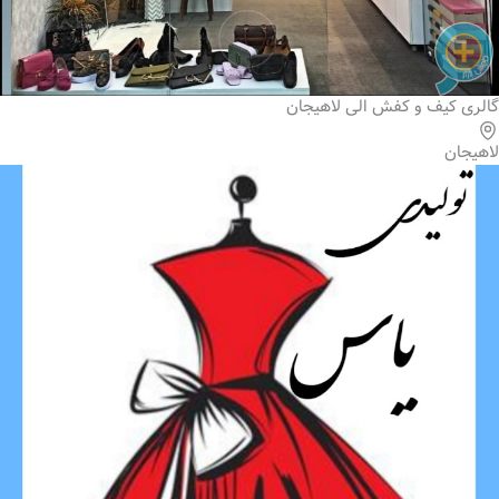
گالری کیف و کفش الی لاهیجان
لاهیجان