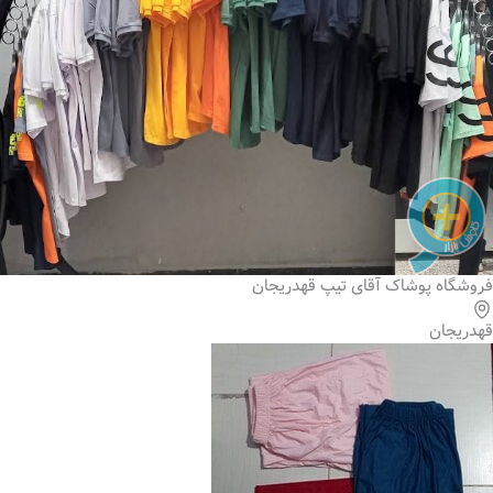
فروشگاه پوشاک آقای تیپ قهدریجان
قهدریجان