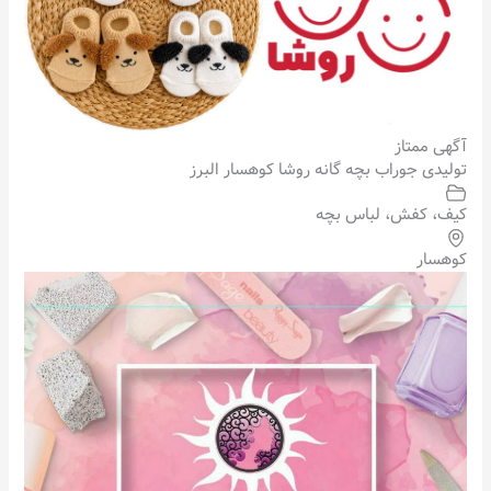
آگهی ممتاز
تولیدی جوراب بچه گانه روشا کوهسار البرز
کیف، کفش، لباس بچه
کوهسار