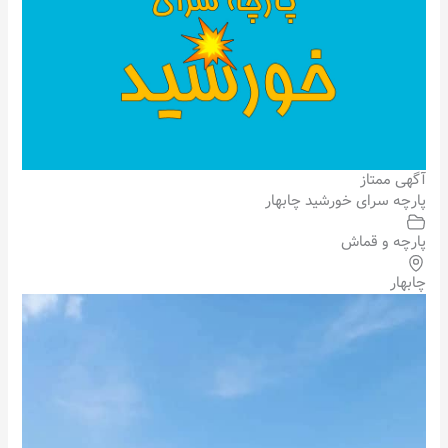
آگهی ممتاز
پارچه سرای خورشید چابهار
پارچه و قماش
چابهار