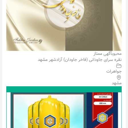
محبوب
آگهی ممتاز
نقره سرای جاودانی (فاخر جاودان) آزادشهر مشهد
جواهرات
مشهد