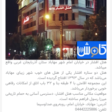
هتل افشار در خیابان امام شهر مهاباد ستان آذربایجان غربی واقع
میباشد.
هتل دو ستاره افشار یکی از هتل های خوب شهر زیبای مهاباد
می‌باشد که در سال ۱۳۹۳ افتتاح گردیده است.
این مجموعه اقامتی با ۴ طبقه بنا و ۳۲ باب اتاق از امکانات رفاهی
خوبی برخوردار می‌باشد.
موقعیت مکانی مناسب هتل افشار، دسترسی آسانی به حمام تاریخی
میرزا رسول فراهم ساخته‌ است.
آدرس: مهاباد، خیابان امام، روبه‌روی صداوسیما
تلفن: 04442225886