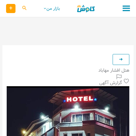
رش
+
کاوش
بازار من
ه
حتوا
هتل افشار مهاباد
گزارش آگهی