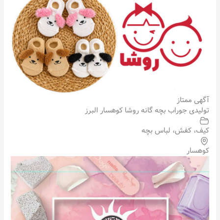
آگهی ممتاز
تولیدی جوراب بچه گانه روشا کوهسار البرز
کیف، کفش، لباس بچه
کوهسار