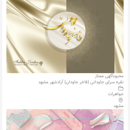
محبوب
آگهی ممتاز
نقره سرای جاودانی (فاخر جاودان) آزادشهر مشهد
جواهرات
مشهد