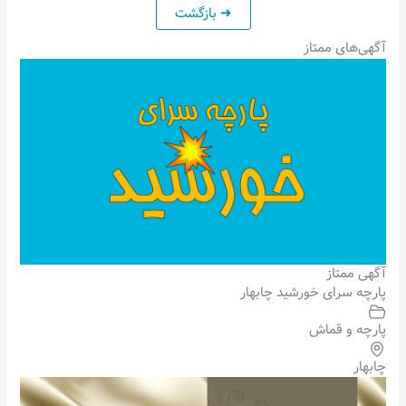
آگهی‌های ممتاز
آگهی ممتاز
پارچه سرای خورشید چابهار
پارچه و قماش
چابهار