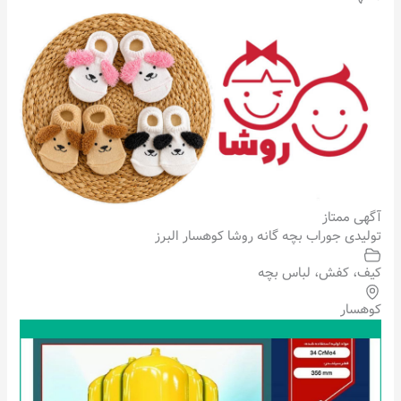
آگهی ممتاز
تولیدی جوراب بچه گانه روشا کوهسار البرز
کیف، کفش، لباس بچه
کوهسار