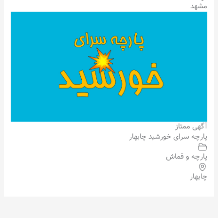
مشهد
آگهی ممتاز
پارچه سرای خورشید چابهار
پارچه و قماش
چابهار