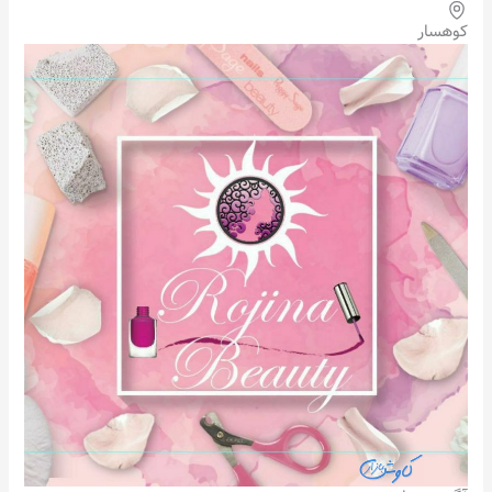
کوهسار