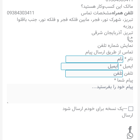
مالک این کسب‌وکار هستید؟
تلفن همراه
مشخصات تماس
09384303411
تبریز، شهرک نور، فجر، مابین فلکه فجر و فلکه نور، جنب باقلوا
روزبه
تبریز
,
آذربایجان شرقی
نمایش شماره تلفن
تماس از طریق ارسال پیام
نام
*
ایمیل
*
تلفن
پیام شما
*
---یک نسخه برای خودم ارسال شود
ارسال