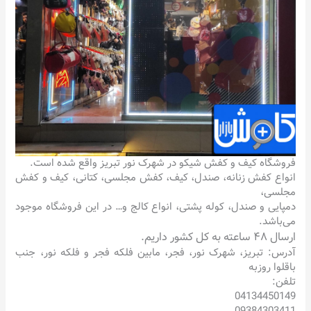
فروشگاه کیف و کفش شیکو در شهرک نور تبریز واقع شده است.
انواع کفش زنانه، صندل، کیف، کفش مجلسی، کتانی، کیف و کفش
مجلسی،
دمپایی و صندل، کوله پشتی، انواع کالج و… در این فروشگاه موجود
می‌باشد.
ارسال ۴۸ ساعته به کل کشور داریم.
آدرس: تبریز، شهرک نور، فجر، مابین فلکه فجر و فلکه نور، جنب
باقلوا روزبه
تلفن:
04134450149
09384303411