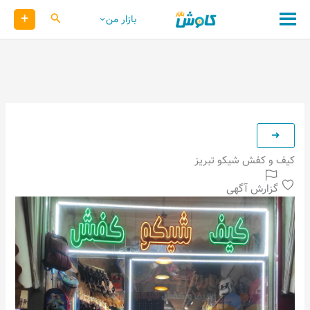
رش
+
کاوش
بازار من
ه
حتوا
کیف و کفش شیکو تبریز
گزارش آگهی