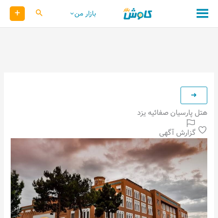
رش
+
کاوش
بازار من
ه
حتوا
هتل پارسیان صفائیه یزد
گزارش آگهی