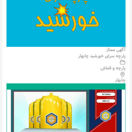
آگهی ممتاز
پارچه سرای خورشید چابهار
پارچه و قماش
چابهار