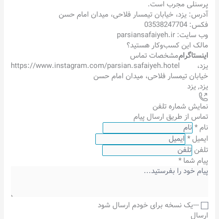
پرسنلی مجرب است.
آدرس: یزد، خیابان تیمسار فلاحی، میدان امام حسن
فکس: 03538247704
وب سایت: parsiansafaiyeh.ir
مالک این کسب‌وکار هستید؟
اینستاگرام
مشخصات تماس
یزد،
https://www.instagram.com/parsian.safaiyeh.hotel
خیابان تیمسار فلاحی، میدان امام حسن
یزد
,
یزد
نمایش شماره تلفن
تماس از طریق ارسال پیام
نام
*
ایمیل
*
تلفن
پیام شما
*
---یک نسخه برای خودم ارسال شود
ارسال