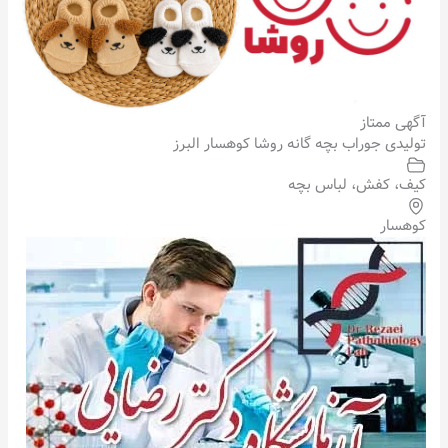
آگهی ممتاز
تولیدی جوراب بچه گانه روشا کوهسار البرز
کیف، کفش، لباس بچه
کوهسار