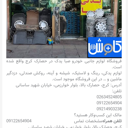
فروشگاه لوازم جانبی خودرو صبا یدک در حصارک کرج واقع شده
است.
لوازم یدکی، رینگ و لاستیک، شیشه و آینه، روکش صندلی، دزدگیر
ماشین و … در این فروشگاه موجود است.
آدرس: کرج، حصارک بالا، بلوار خوارزمی، خیابان شهید ساسانی
تلفن:
02634524805
09122654904
09214903238
مالک این کسب‌وکار هستید؟
تلفن همراه
مشخصات تماس
09122654904
کرج، حصارک بالا، بلوار خوارزمی، خیابان شهید ساسانی