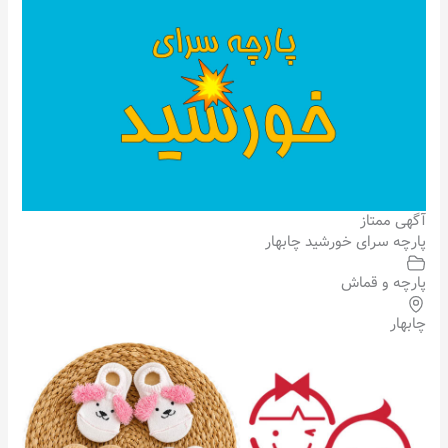
آگهی ممتاز
پارچه سرای خورشید چابهار
پارچه و قماش
چابهار