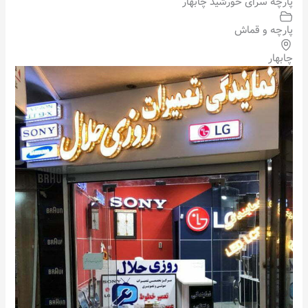
پارچه سرای خورشید چابهار
پارچه و قماش
چابهار