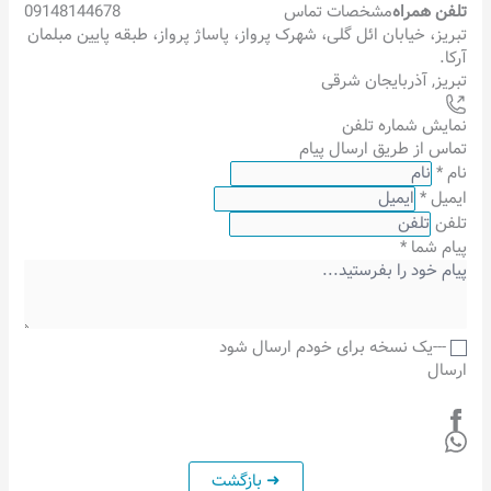
تلفن همراه
مشخصات تماس
09148144678
تبریز، خیابان ائل گلی، شهرک پرواز، پاساژ پرواز، طبقه پایین مبلمان
آرکا.
تبریز
,
آذربایجان شرقی
نمایش شماره تلفن
تماس از طریق ارسال پیام
نام
*
ایمیل
*
تلفن
پیام شما
*
---یک نسخه برای خودم ارسال شود
ارسال