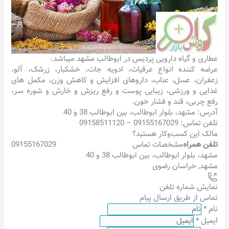
عطاری و گیاه دارویی پردیس در ابوطالب مشهد میباشد.
عرضه کننده انواع عرقیات، ادویه جات، خشکبار، زرشک، آلو،
زعفران، عسل، عناب، داروهای افزایش و کاهش وزن، مکمل های
غذایی و ورزشی، زیبایی پوست و رفع ریزش و خارش و شوره سر،
رفع چربی، قند و فشار خون.
آدرس: مشهد، بلوار ابوطالب، بین ابوطالب 38 و 40
تلفن تماس: 09155167029 – 09158511120
مالک این کسب‌وکار هستید؟
تلفن همراه
مشخصات تماس
09155167029
مشهد، بلوار ابوطالب، بین ابوطالب 38 و 40
مشهد
,
خراسان رضوی
نمایش شماره تلفن
تماس از طریق ارسال پیام
نام
*
ایمیل
*