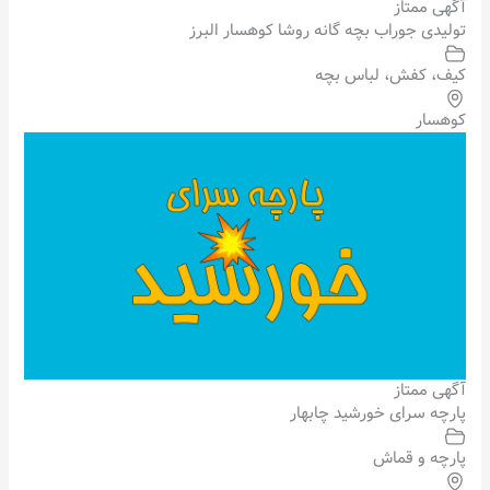
آگهی ممتاز
تولیدی جوراب بچه گانه روشا کوهسار البرز
کیف، کفش، لباس بچه
کوهسار
آگهی ممتاز
پارچه سرای خورشید چابهار
پارچه و قماش