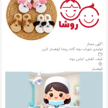
آگهی ممتاز
تولیدی جوراب بچه گانه روشا کوهسار البرز
کیف، کفش، لباس بچه
کوهسار