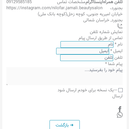
تلفن همراه
اینستاگرام
مشخصات تماس
09129585185
بجنورد،
https://instagram.com/nilofar.jamali.beautysalon
خیابان امیریه جنوبی، کوچه زحل(کوچه بانک ملی)
بجنورد
,
خراسان شمالی
نمایش شماره تلفن
تماس از طریق ارسال پیام
نام
*
ایمیل
*
تلفن
پیام شما
*
---یک نسخه برای خودم ارسال شود
ارسال