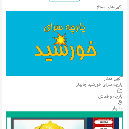
آگهی‌های ممتاز
آگهی ممتاز
پارچه سرای خورشید چابهار
پارچه و قماش
چابهار