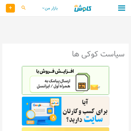
رش
+
کاوش
بازار من
ه
حتوا
سیاست کوکی ها