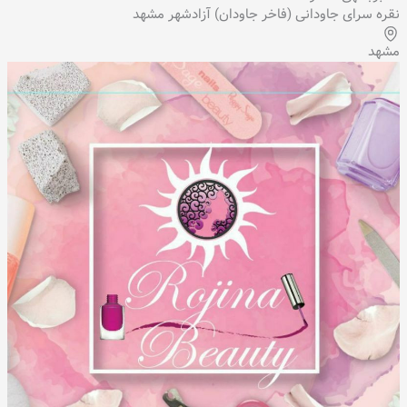
نقره سرای جاودانی (فاخر جاودان) آزادشهر مشهد
مشهد