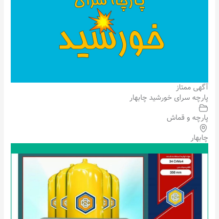
آگهی ممتاز
پارچه سرای خورشید چابهار
پارچه و قماش
چابهار