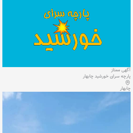
آگهی ممتاز
پارچه سرای خورشید چابهار
چابهار