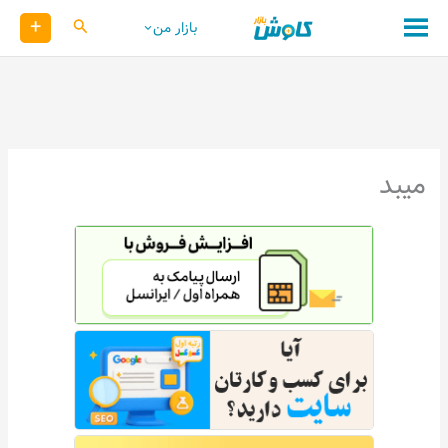
رش
+
کاوش
بازار من
ه
حتوا
میبد