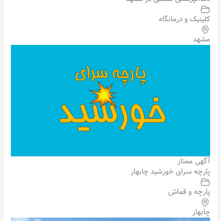
کلینیک و درمانگاه
مشهد
آگهی ممتاز
پارچه سرای خورشید چابهار
پارچه و قماش
چابهار