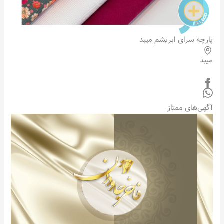
پارچه سرای ابریشم میبد
میبد
آگهی‌های ممتاز