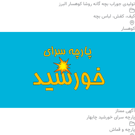
تولیدی جوراب بچه گانه روشا کوهسار البرز
کیف، کفش، لباس بچه
کوهسار
آگهی ممتاز
پارچه سرای خورشید چابهار
پارچه و قماش