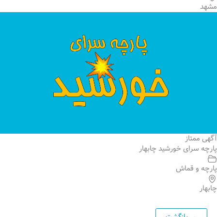
مشهد
آگهی ممتاز
پارچه سرای خورشید چابهار
پارچه و قماش
چابهار