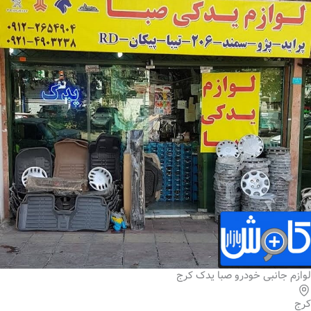
لوازم جانبی خودرو صبا یدک کرج
کرج