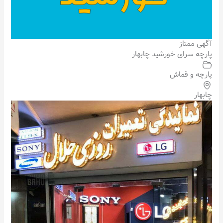
آگهی ممتاز
پارچه سرای خورشید چابهار
پارچه و قماش
چابهار