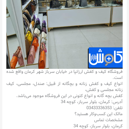
فروشگاه کیف و کفش ارزانپا در خیابان سرباز شهر کرمان واقع شده
است.
انواع کیف و کفش زنانه و بچگانه از قبیل: صندل، مجلسی، کیف
زنانه مجلسی و کفش،
کفش بچه گانه و انواع کتونی در این فروشگاه موجود می‌باشد‌.
آدرس: کرمان، بلوار سرباز، کوچه 34
تلفن: 03433336353
مالک این کسب‌وکار هستید؟
مشخصات تماس
کرمان، بلوار سرباز، کوچه 34