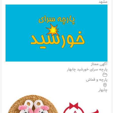
مشهد
آگهی ممتاز
پارچه سرای خورشید چابهار
پارچه و قماش
چابهار