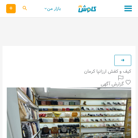
رش
+
کاوش
بازار من
ه
حتوا
کیف و کفش ارزانپا کرمان
گزارش آگهی