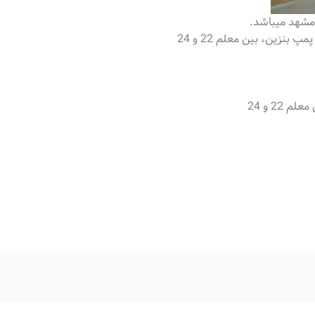
 مشهد میباشد.
بنزین، بین معلم 22 و 24
22 و 24