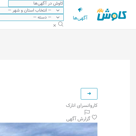
رش
ه
آگهی‌ها
حتوا
✕
کاروانسرای انارک
گزارش آگهی