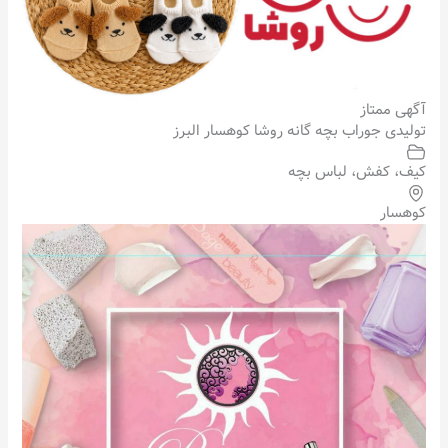
آگهی ممتاز
تولیدی جوراب بچه گانه روشا کوهسار البرز
کیف، کفش، لباس بچه
کوهسار