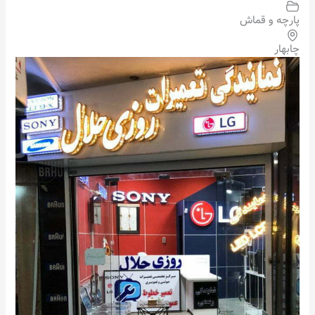
پارچه و قماش
چابهار