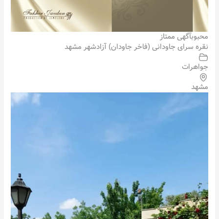
محبوب
آگهی ممتاز
نقره سرای جاودانی (فاخر جاودان) آزادشهر مشهد
جواهرات
مشهد