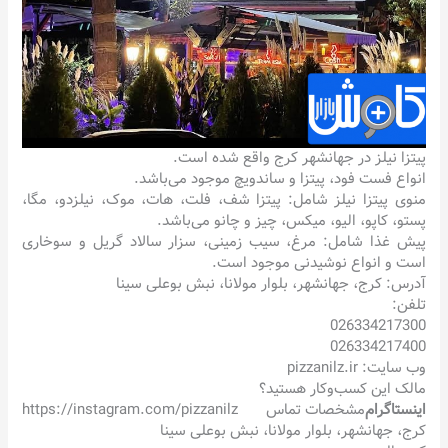
پیتزا نیلز در جهانشهر کرج واقع شده است.
انواع فست فود، پیتزا و ساندویچ موجود می‌باشد.
منوی پیتزا نیلز شامل: پیتزا شف، فلت، هات، موک، نیلزدو، مگا،
پستو، کاپو، الیو، میکس، چیز و چانو می‌باشد.
پیش غذا شامل: مرغ، سیب زمینی، سزار سالاد گریل و سوخاری
است و انواع نوشیدنی موجود است.
آدرس: کرج، جهانشهر، بلوار مولانا، نبش بوعلی سینا
تلفن:
026334217300
026334217400
وب سایت: pizzanilz.ir
مالک این کسب‌وکار هستید؟
اینستاگرام
مشخصات تماس
https://instagram.com/pizzanilz
کرج، جهانشهر، بلوار مولانا، نبش بوعلی سینا