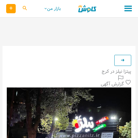
رش
+
کاوش
بازار من
ه
حتوا
پیتزا نیلز در کرج
گزارش آگهی