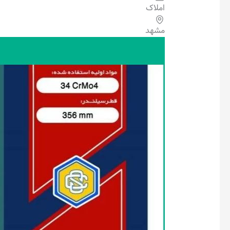
املاک
مشهد