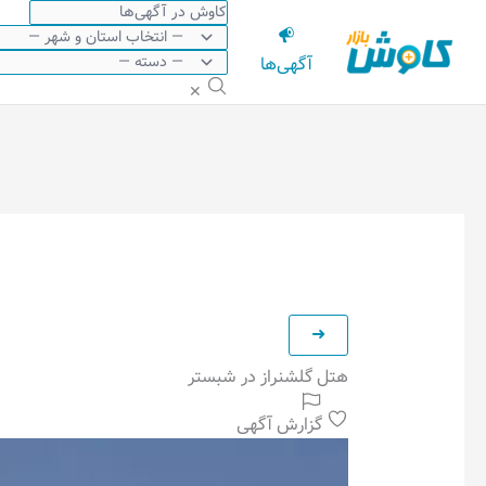
رش
ه
آگهی‌ها
حتوا
✕
هتل گلشنراز در شبستر
گزارش آگهی