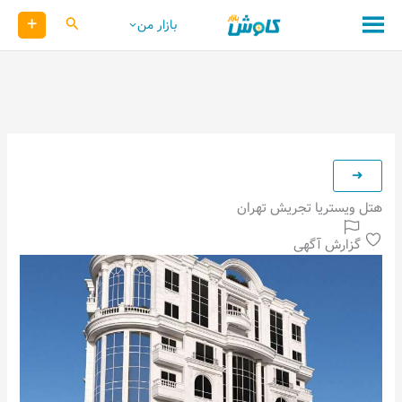
رش
+
کاوش
بازار من
ه
حتوا
هتل ویستریا تجریش تهران
گزارش آگهی