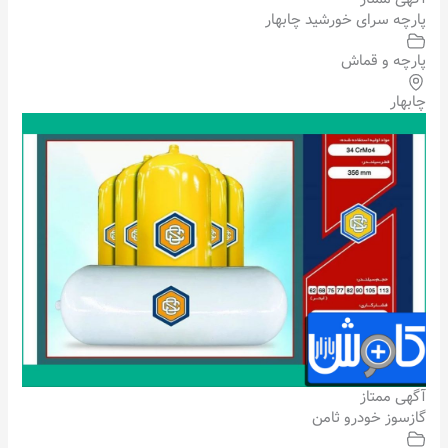
پارچه سرای خورشید چابهار
پارچه و قماش
چابهار
آگهی ممتاز
گازسوز خودرو ثامن