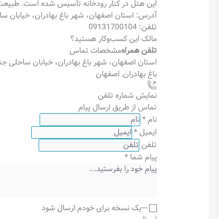
این هتل در کنار رودخانه تأسیس شده است. طبیعت
آدرس: استان اصفهان، شهر باغ بهادران، خیابان س
تلفن: 09131700104
مالک این کسب‌وکار هستید؟
تلفن همراه
مشخصات تماس
استان اصفهان، شهر باغ بهادران، خیابان ساحلی جن
باغ بهادران
,
اصفهان
نمایش شماره تلفن
تماس از طریق ارسال پیام
نام
*
ایمیل
*
تلفن
پیام شما
*
---یک نسخه برای خودم ارسال شود