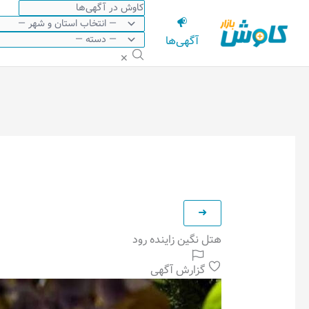
رش
ه
آگهی‌ها
حتوا
✕
هتل نگین زاینده رود
گزارش آگهی