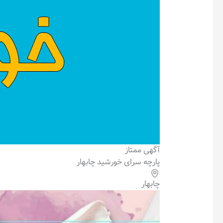
آگهی ممتاز
پارچه سرای خورشید چابهار
چابهار