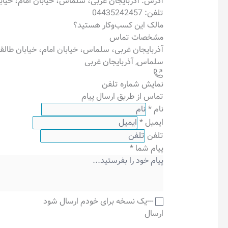
آدرس: آذربایجان غربی، سلماس، خیابان امام، خیابا
تلفن: 04435242457
مالک این کسب‌وکار هستید؟
مشخصات تماس
آذربایجان غربی، سلماس، خیابان امام، خیابان طالق
سلماس
,
آذربایجان غربی
نمایش شماره تلفن
تماس از طریق ارسال پیام
نام
*
ایمیل
*
تلفن
پیام شما
*
---یک نسخه برای خودم ارسال شود
ارسال