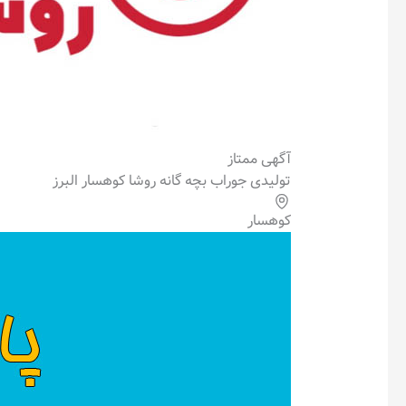
آگهی ممتاز
تولیدی جوراب بچه گانه روشا کوهسار البرز
کوهسار