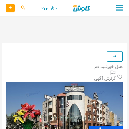
رش
+
کاوش
بازار من
ه
حتوا
هتل خورشید قم
گزارش آگهی