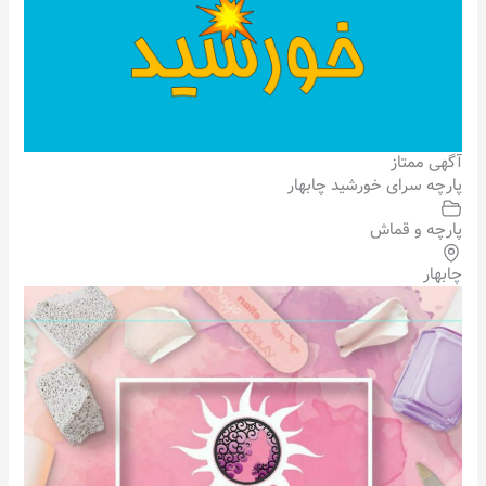
آگهی ممتاز
پارچه سرای خورشید چابهار
پارچه و قماش
چابهار