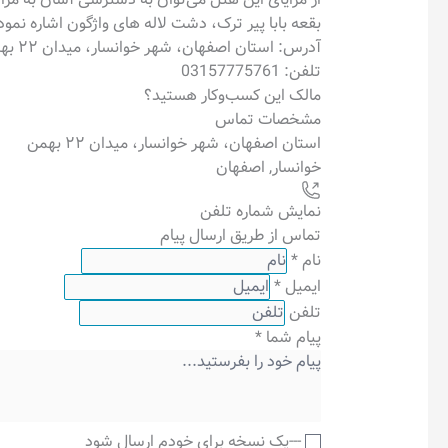
بقعه بابا پیر ترک، دشت لاله های واژگون اشاره نمود
آدرس: استان اصفهان، شهر خوانسار، میدان ۲۲ بهمن
تلفن: 03157775761
مالک این کسب‌وکار هستید؟
مشخصات تماس
استان اصفهان، شهر خوانسار، میدان ۲۲ بهمن
خوانسار
,
اصفهان
نمایش شماره تلفن
تماس از طریق ارسال پیام
نام
*
ایمیل
*
تلفن
پیام شما
*
---یک نسخه برای خودم ارسال شود