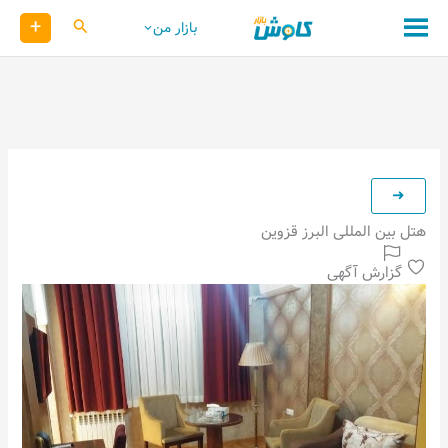
رش
+
کاوش
بازار من
ه
حتوا
هتل بین المللی البرز قزوین
گزارش آگهی