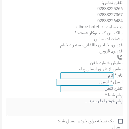
تلفن تماس:
02833225266
02833227367
02833226484
وب سایت: alborz-hotel.ir
مالک این کسب‌وکار هستید؟
مشخصات تماس
قزوین، خیابان طالقانی، سه راه خیام
قزوین
,
قزوین
نمایش شماره تلفن
تماس از طریق ارسال پیام
نام
*
ایمیل
*
تلفن
پیام شما
*
---یک نسخه برای خودم ارسال شود
ارسال