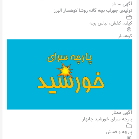
آگهی ممتاز
تولیدی جوراب بچه گانه روشا کوهسار البرز
کیف، کفش، لباس بچه
کوهسار
آگهی ممتاز
پارچه سرای خورشید چابهار
پارچه و قماش