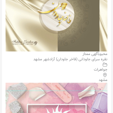
محبوب
آگهی ممتاز
نقره سرای جاودانی (فاخر جاودان) آزادشهر مشهد
جواهرات
مشهد