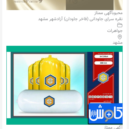
محبوب
آگهی ممتاز
نقره سرای جاودانی (فاخر جاودان) آزادشهر مشهد
جواهرات
مشهد
آگهی ممتاز