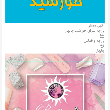
آگهی ممتاز
پارچه سرای خورشید چابهار
پارچه و قماش
چابهار