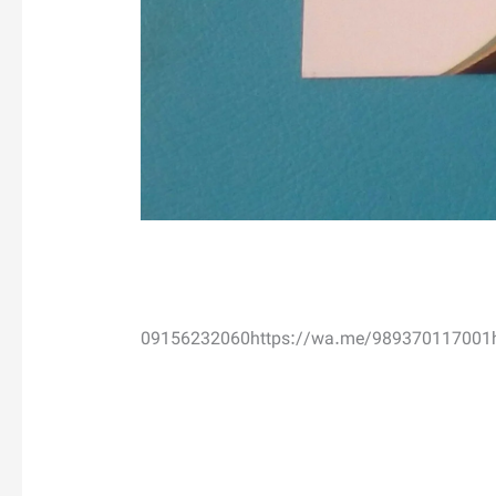
09156232060
https://wa.me/989370117001