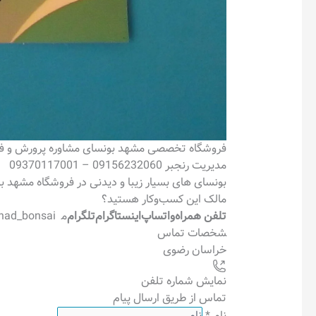
فروشگاه تخصصی مشهد بونسای مشاوره پرورش و فرو
مدیریت رنجبر 09156232060 – 09370117001
بونسای های بسیار زیبا و دیدنی در فروشگاه مشهد ب
مالک این کسب‌وکار هستید؟
تلفن همراه
واتساپ
اینستاگرام
تلگرام
م
had_bonsai
شخصات تماس
خراسان رضوی
نمایش شماره تلفن
تماس از طریق ارسال پیام
نام
*