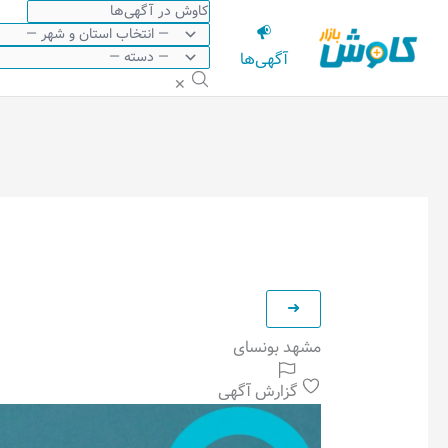
رش
ه
آگهی‌ها
حتوا
✕
مشهد بونسای
گزارش آگهی