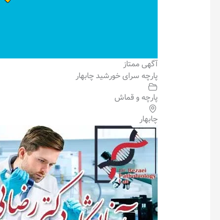
آگهی ممتاز
پارچه سرای خورشید چابهار
پارچه و قماش
چابهار