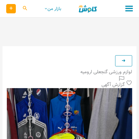
رش
+
کاوش
بازار من
ه
حتوا
لوازم ورزشی گنجعلی ارومیه
گزارش آگهی