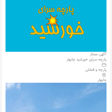
آگهی ممتاز
پارچه سرای خورشید چابهار
پارچه و قماش
چابهار