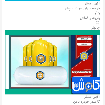
آگهی ممتاز
پارچه سرای خورشید چابهار
پارچه و قماش
چابهار
آگهی ممتاز
گازسوز خودرو ثامن