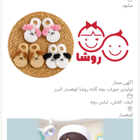
مشهد
آگهی ممتاز
تولیدی جوراب بچه گانه روشا کوهسار البرز
کیف، کفش، لباس بچه
کوهسار