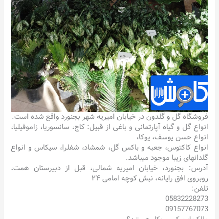
فروشگاه گل و گلدون در خیابان امیریه شهر بجنورد واقع شده است.
انواع گل و گیاه آپارتمانی و باغی از قبیل: کاج، سانسوریا، زاموفیلیا،
انواع حسن یوسف، یوکا،
انواع کاکتوس، جعبه و باکس گل، شمشاد، شفلرا، سیکاس و انواع
گلدانهای زیبا موجود میباشد.
آدرس: بجنورد، خیابان امیریه شمالی، قبل از دبیرستان همت،
روبروی افق رایانه، نبش کوچه امامی ۲۴
تلفن:
05832228273
09157767073