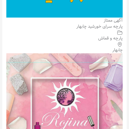
آگهی ممتاز
پارچه سرای خورشید چابهار
پارچه و قماش
چابهار