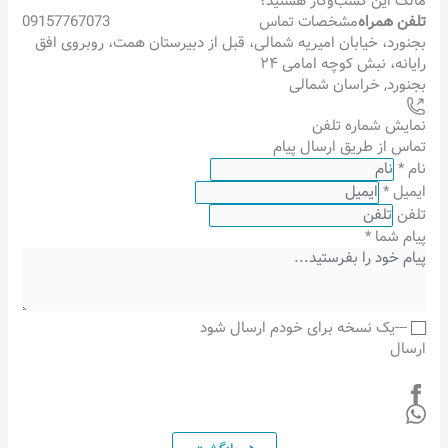
مالک این کسب‌وکار هستید؟
تلفن همراه
مشخصات تماس
09157767073
بجنورد، خیابان امیریه شمالی، قبل از دبیرستان همت، روبروی افق
رایانه، نبش کوچه امامی ۲۴
بجنورد
,
خراسان شمالی
نمایش شماره تلفن
تماس از طریق ارسال پیام
نام
*
ایمیل
*
تلفن
پیام شما
*
---یک نسخه برای خودم ارسال شود
ارسال