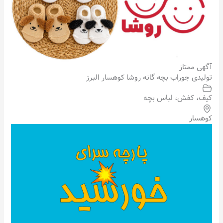
آگهی ممتاز
تولیدی جوراب بچه گانه روشا کوهسار البرز
کیف، کفش، لباس بچه
کوهسار