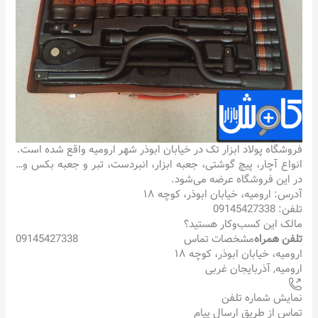
فروشگاه پولاد ابزار تک در خیابان ابوذر شهر ارومیه واقع شده است.
انواع آچار، پیچ گوشتی، جعبه ابزار، انبردست، تبر و جعبه بکس و…
در این فروشگاه عرضه می‌شود.
آدرس: ارومیه، خیابان ابوذر، کوچه ۱۸
تلفن: 09145427338
مالک این کسب‌وکار هستید؟
تلفن همراه
مشخصات تماس
09145427338
ارومیه، خیابان ابوذر، کوچه ۱۸
ارومیه
,
آذربایجان غربی
نمایش شماره تلفن
تماس از طریق ارسال پیام