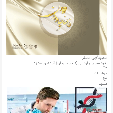
محبوب
آگهی ممتاز
نقره سرای جاودانی (فاخر جاودان) آزادشهر مشهد
جواهرات
مشهد