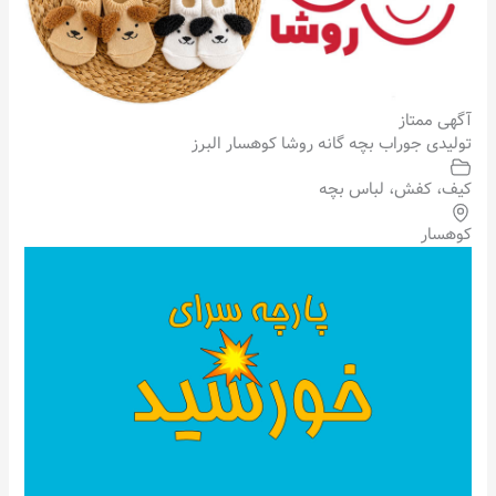
آگهی ممتاز
تولیدی جوراب بچه گانه روشا کوهسار البرز
کیف، کفش، لباس بچه
کوهسار