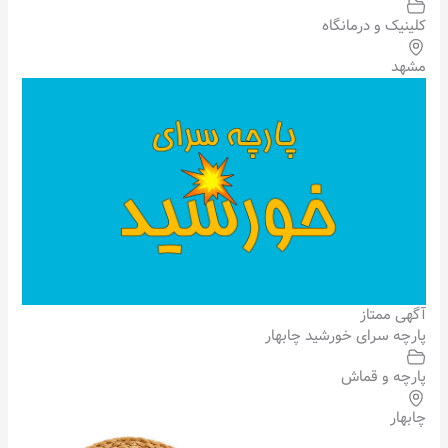
کلینیک و درمانگاه
مشهد
آگهی ممتاز
پارچه سرای خورشید چابهار
پارچه و قماش
چابهار