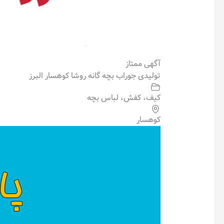
آگهی ممتاز
تولیدی جوراب بچه گانه روشا کوهسار البرز
کیف، کفش، لباس بچه
کوهسار