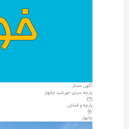
آگهی ممتاز
پارچه سرای خورشید چابهار
پارچه و قماش
چابهار