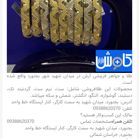
طلا و جواهر فروشی آرش در میدان شهید شهر بجنورد واقع شده
است.
محصولات این طلافروشی شامل: ست، نیم ست، گردنبند تک،
دستبند، گوشواره، النگو، انگشتر، شمش و سکه میباشد.
آدرس: بجنورد، میدان شهید به سمت کارگر، کنار ایستگاه خط واحد
تلفن: 09388620370
مالک این کسب‌وکار هستید؟
تلفن همراه
مشخصات تماس
09388620370
بجنورد، میدان شهید به سمت کارگر، کنار ایستگاه خط واحد
بجنورد
,
خراسان شمالی