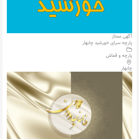
آگهی ممتاز
پارچه سرای خورشید چابهار
پارچه و قماش
چابهار