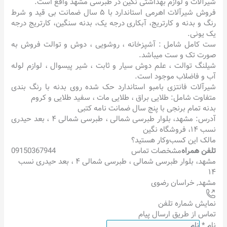
شیرآلات و لوازم بهداشتی نگین در طبرسی مشهد واقع است.
فروش شیرآلات اهرمی استاندارد با ۵ سال ضمانت بی قید و شرط
رنگ و بدنه و کارتریج، آبکاری درجه یک، بدنه سنگین، کارتریج درجه
یک یونی.
ست کامل شامل : آشپزخانه ، روشویی ، دوش و توالت فروش به
صورت تک و ست میباشد‌.
شیلنگ توالت ، علم دوش سیار و ثابت ، شیر پیسوال ، لوازم لوله
آب و فاضلاب موجود است.
شیرآلات فانتزی بامبو استاندارد حک شده روی بدنه با رنگ بندی
متفاوت شامل: طلایی براق ، طلایی مات ، سفید طلایی و کروم
بدنه تمام برنجی با پنج سال ضمانت نامه کتبی
آدرس: مشهد، بلوار طبرسی شمالی ، طبرسی شمالی ۴ ، بعد حیدری
نسب ۱۴، فروشگاه نگین
مالک این کسب‌وکار هستید؟
تلفن همراه
مشخصات تماس
09150367944
مشهد، بلوار طبرسی شمالی ، طبرسی شمالی ۴ ، بعد حیدری نسب
۱۴
مشهد
,
خراسان رضوی
نمایش شماره تلفن
تماس از طریق ارسال پیام
نام
*