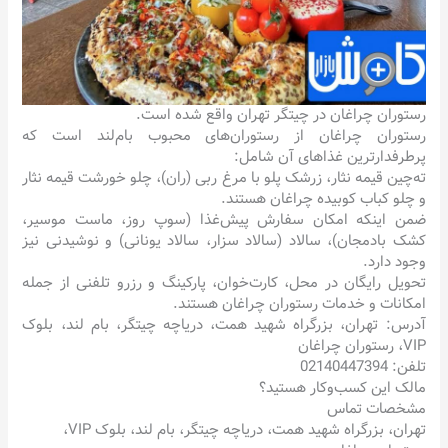
رستوران چراغان در چیتگر تهران واقع شده است.
رستوران چراغان از رستوران‌های محبوب بام‌لند است که
پرطرفدارترین غذاهای آن شامل:
ته‌چین قیمه نثار، زرشک پلو با مرغ ربی (ران)، چلو خورشت قیمه نثار
و چلو کباب کوبیده چراغان هستند.
ضمن اینکه امکان سفارش پیش‌غذا (سوپ روز، ماست موسیر،
کشک بادمجان)، سالاد (سالاد سزار، سالاد یونانی) و نوشیدنی نیز
وجود دارد.
تحویل رایگان در محل، کارت‌خوان، پارکینگ و رزرو تلفنی از جمله
امکانات و خدمات رستوران چراغان هستند.
آدرس: تهران، بزرگراه شهید همت، دریاچه چیتگر، بام لند، بلوک
VIP، رستوران چراغان
تلفن: 02140447394
مالک این کسب‌وکار هستید؟
مشخصات تماس
تهران، بزرگراه شهید همت، دریاچه چیتگر، بام لند، بلوک VIP،