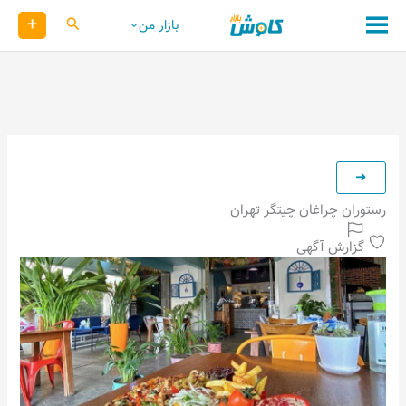
رش
+
کاوش
بازار من
ه
حتوا
رستوران چراغان چیتگر تهران
گزارش آگهی