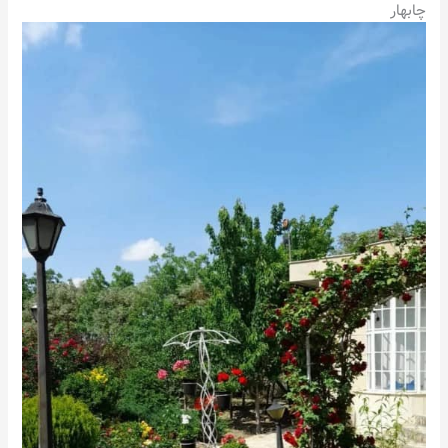
چابهار