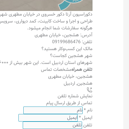
دکوراسیون آرتا دکور خسروی در خیابان مطهری شه
طراحی و اجرا و ساخت کابینت، کمد دیواری، سرویس
هرگونه سفارشات شما انجام میشود.
آدرس: هشجین، خیابان مطهری
تلفن: ‏‪09199686476‬‏
مالک این کسب‌وکار هستید؟
شهر هشجین کجاست؟
شهرهای استان
اردبیل
است. این شهر بیش از ۶۰۰۰ سال قدمت دارد.
تلفن همراه
مشخصات تماس
هشجین، خیابان مطهری
هشجین
,
اردبیل
نمایش شماره تلفن
تماس از طریق ارسال پیام
نام
*
ایمیل
*
تلفن