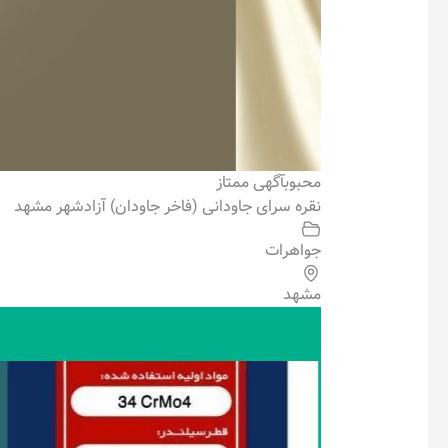
محبوب
آگهی ممتاز
نقره سرای جاودانی (فاخر جاودان) آزادشهر مشهد
جواهرات
مشهد