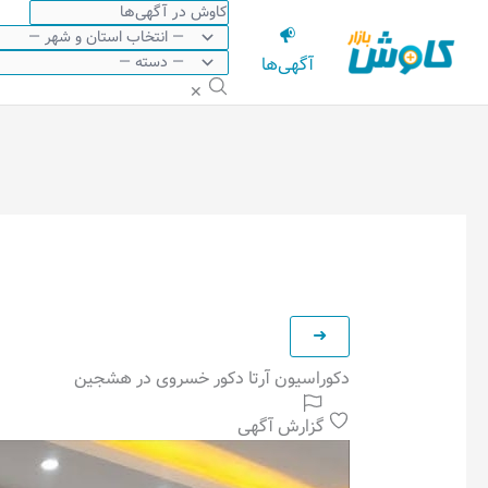
رش
ه
آگهی‌ها
حتوا
✕
دکوراسیون آرتا دکور خسروی در هشجین
گزارش آگهی