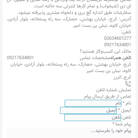
ای دی (شبخواب) و تمام کارها کنترلی سه حالته است.
سفارشات طبق اندازه گچ بری و دلخواه مشتری پذیرفته میشود.
آدرس: کرج، خیابان بهشتی، حصارک، سه راه پستخانه، بلوار آزادی،
خیابان کاوه، نبش بن بست امیر
تلفن:
02634601277
09217634801
مالک این کسب‌وکار هستید؟
تلفن همراه
مشخصات تماس
09217634801
کرج، خیابان بهشتی، حصارک، سه راه پستخانه، بلوار آزادی، خیابان
کاوه، نبش بن بست امیر
کرج
,
البرز
نمایش شماره تلفن
تماس از طریق ارسال پیام
نام
*
ایمیل
*
تلفن
پیام شما
*