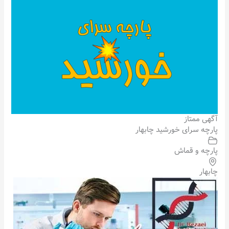
آگهی ممتاز
پارچه سرای خورشید چابهار
پارچه و قماش
چابهار