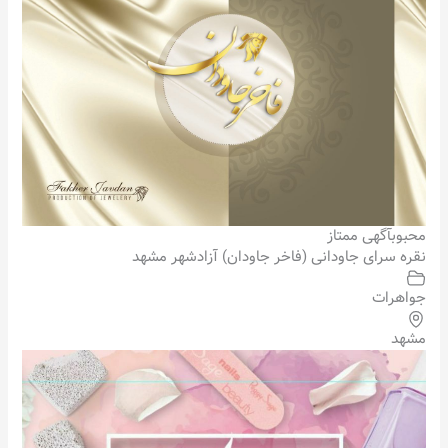
محبوب
آگهی ممتاز
نقره سرای جاودانی (فاخر جاودان) آزادشهر مشهد
جواهرات
مشهد