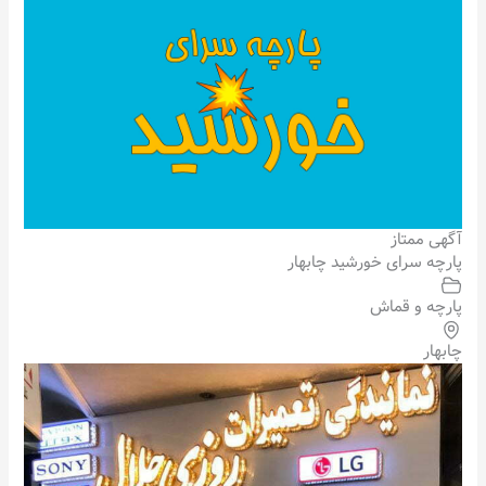
آگهی ممتاز
پارچه سرای خورشید چابهار
پارچه و قماش
چابهار