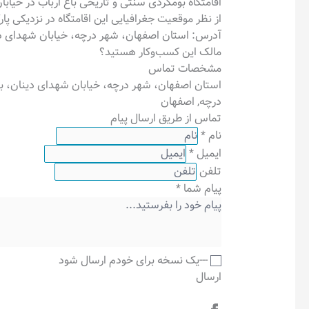
اقامتگاه بومگردی سنتی و تاریخی باغ ارباب در خی
از نظر موقعیت جغرافیایی این اقامتگاه در نزدیکی پارک لاله، گاز LPG، خانه بهداشت دین
آدرس: استان اصفهان، شهر درچه، خیابان شهدای دی
مالک این کسب‌وکار هستید؟
مشخصات تماس
استان اصفهان، شهر درچه، خیابان شهدای دینان، ب
درچه
,
اصفهان
تماس از طریق ارسال پیام
نام
*
ایمیل
*
تلفن
پیام شما
*
---یک نسخه برای خودم ارسال شود
ارسال