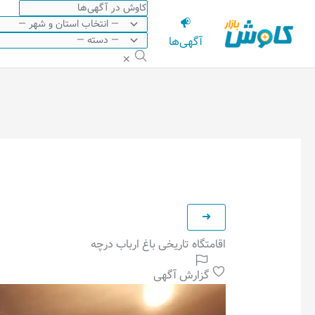
رش
ه
آگهی‌ها
حتوا
✕
اقامتگاه تاریخی باغ ارباب درچه
گزارش آگهی