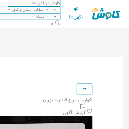
رش
ه
آگهی‌ها
حتوا
✕
آکواریوم مربع قیطریه تهران
گزارش آگهی