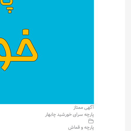
آگهی ممتاز
پارچه سرای خورشید چابهار
پارچه و قماش